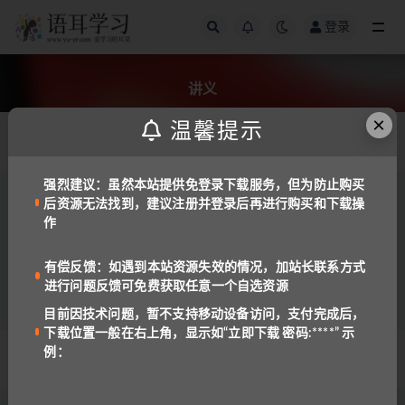
登录
全部
讲义
×
温馨提示
发布日期
强烈建议：虽然本站提供免登录下载服务，但为防止购买
后资源无法找到，建议注册并登录后再进行购买和下载操
中文
数学
作
学而思学习机（1~9年级）数学配套全套资料
含讲义
981
1
有偿反馈：如遇到本站资源失效的情况，加站长联系方式
进行问题反馈可免费获取任意一个自选资源
目前因技术问题，暂不支持移动设备访问，支付完成后，
下载位置一般在右上角，显示如“立即下载 密码:****” 示
例：
© 2022 语耳学习
京ICP备14037962号-2