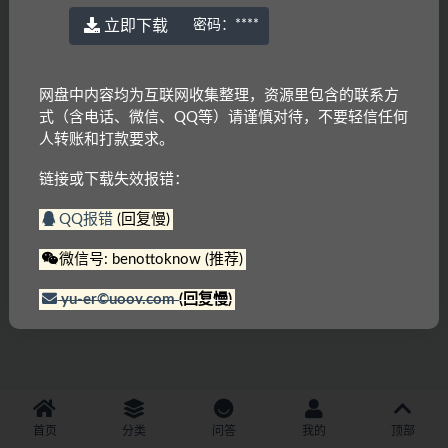
立即下载
密码：
****
网盘中内容均为互联网收集整理，资源里包含的联系方
式（含电话、微信、QQ等）请谨慎对待，不要轻信任何
人转账和打款要求。
链接或下载失效报错：
QQ报错
(回复慢)
微信号: benottoknow (推荐)
yu-er©uoov.com
(回复慢)
首页
分类
问答
我的
顶部