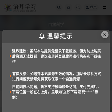
登录
全部
自然科学
×
温馨提示
发布日期
强烈建议：虽然本站提供免登录下载服务，但为防止购买
后资源无法找到，建议注册并登录后再进行购买和下载操
备考工具
英语教材
作
美国小学自然科学课程 by WorldCom Edu
1.5K
免费
有偿反馈：如遇到本站资源失效的情况，加站长联系方式
进行问题反馈可免费获取任意一个自选资源
目前因技术问题，暂不支持移动设备访问，支付完成后，
下载位置一般在右上角，显示如“立即下载 密码:****” 示
例：
© 2022 语耳学习
京ICP备14037962号-2