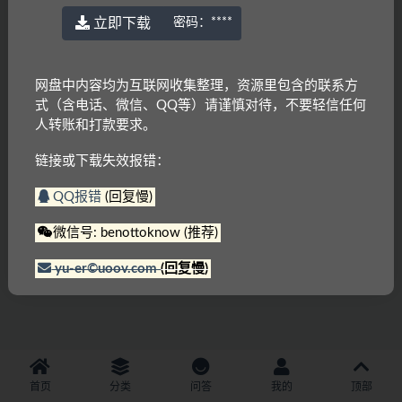
立即下载
密码：
****
网盘中内容均为互联网收集整理，资源里包含的联系方
式（含电话、微信、QQ等）请谨慎对待，不要轻信任何
人转账和打款要求。
链接或下载失效报错：
QQ报错
(回复慢)
微信号: benottoknow (推荐)
yu-er©uoov.com
(回复慢)
首页
分类
问答
我的
顶部