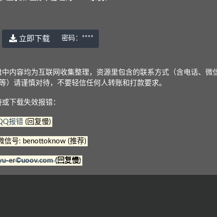
立即下载
密码：
****
© 2022 语耳学习
京ICP备14037962号-2
盘中内容均为互联网收集整理，资源里包含的联系方式（含电话、微
Q等）请谨慎对待，不要轻信任何人转账和打款要求。
接或下载失效报错：
QQ报错
(回复慢)
微信号: benottoknow (推荐)
yu-er©uoov.com
(回复慢)