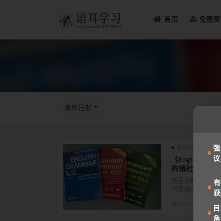
首页
免费资
全部
发布日期
免费资源
备
强
议
《English G
的镇社之宝 考级
这里还有《Engli
有
的请移步下面链接 .
获
4.9K
目
角