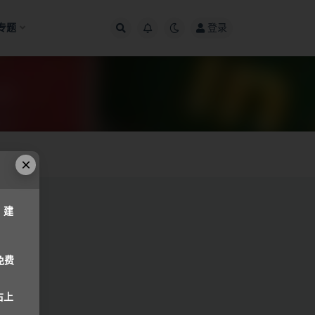
专题
登录
×
，建
免费
右上