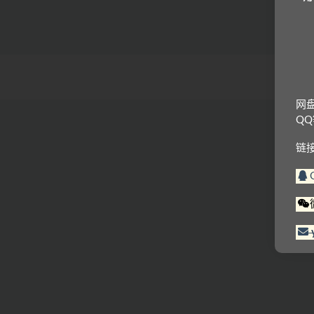
网
Q
链