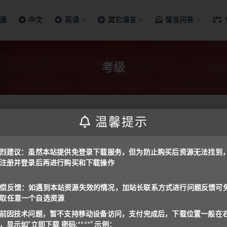
源
中文
英语
其它语言
留言问答
考级
温馨提示
考工具
烈建议：虽然本站提供免登录下载服务，但为防止购买后资源无法找到
注册并登录后再进行购买和下载操作
rammar in Use》剑桥大学出版社
KET/PET标配！
sh in use》英语在用系列全集，需要
偿反馈：如遇到本站资源失效的情况，加站长联系方式进行问题反馈可
..
取任意一个自选资源
5
前因技术问题，暂不支持移动设备访问，支付完成后，下载位置一般在
，显示如“立即下载 密码:****” 示例：