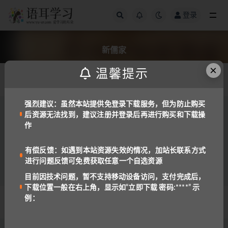
登录
全部
新儒家
×
温馨提示
发布日期
强烈建议：虽然本站提供免登录下载服务，但为防止购买
后资源无法找到，建议注册并登录后再进行购买和下载操
免费资源
国学译本
作
英文版《中国哲学简史》作者：冯友兰(A
Short History of Chinese Philosophy)
4.8K
0.5
有偿反馈：如遇到本站资源失效的情况，加站长联系方式
进行问题反馈可免费获取任意一个自选资源
目前因技术问题，暂不支持移动设备访问，支付完成后，
下载位置一般在右上角，显示如“立即下载 密码:****” 示
例：
© 2022 语耳学习
京ICP备14037962号-2