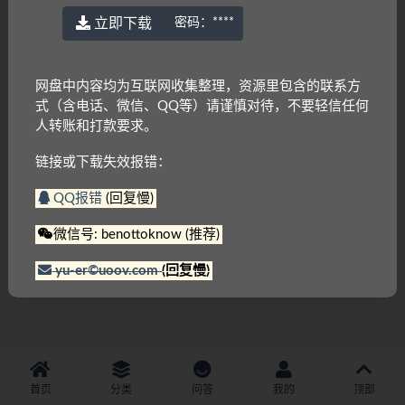
立即下载
密码：
****
网盘中内容均为互联网收集整理，资源里包含的联系方
式（含电话、微信、QQ等）请谨慎对待，不要轻信任何
人转账和打款要求。
链接或下载失效报错：
QQ报错
(回复慢)
微信号: benottoknow (推荐)
yu-er©uoov.com
(回复慢)
首页
分类
问答
我的
顶部