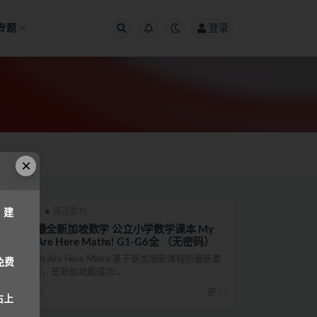
专题
登录
×
英语
英语教材
，建
网络最全新加坡数学 公立小学数学课本 My
Pals Are Here Maths! G1-G6全 （无密码）
My Pals Are Here Maths 基于新加坡新课程的最新要
免费
求编写，是新加坡最成功...
4.5K
15
右上