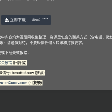
数学（文/解析版/原卷版）【热
练[DOC]
立即下载
密码：
****
盘中内容均为互联网收集整理，资源里包含的联系方式（含电话、微
免费
Q等）请谨慎对待，不要轻信任何人转账和打款要求。
接或下载失效报错：
QQ报错
(回复慢)
微信号: benottoknow (推荐)
© 2022 语耳学习
京ICP备14037962号-2
yu-er©uoov.com
(回复慢)