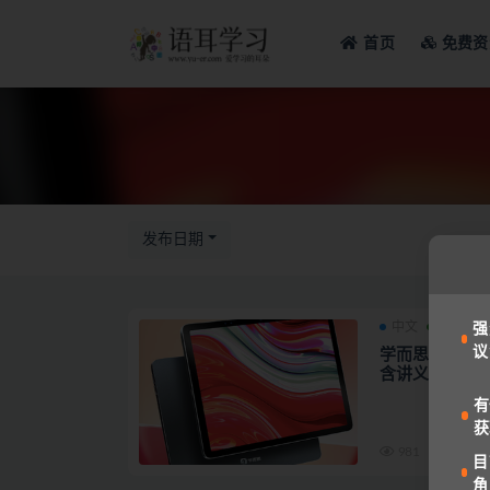
首页
免费资
全部
发布日期
中文
数学
强
议
学而思学习机（
含讲义
有
获
981
目
角