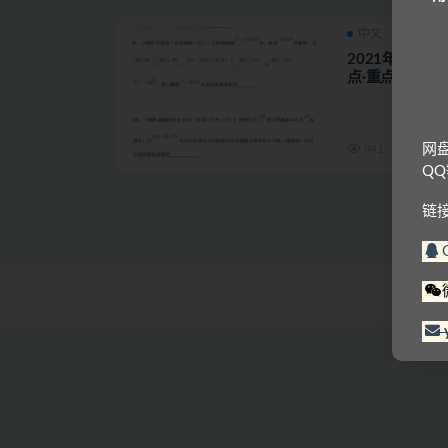
中文
2021年高考
点·重点·难点】专
网
841
Q
链