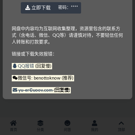
立即下载
密码：
****
网盘中内容均为互联网收集整理，资源里包含的联系方
式（含电话、微信、QQ等）请谨慎对待，不要轻信任何
人转账和打款要求。
链接或下载失效报错：
QQ报错
(回复慢)
微信号: benottoknow (推荐)
yu-er©uoov.com
(回复慢)
首页
分类
问答
我的
顶部