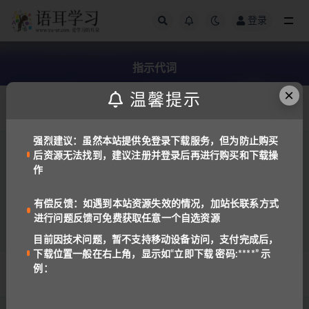
登录
全部
指示代词
×
温馨提示
发布日期
强烈建议：虽然本站提供免登录下载服务，但为防止购买
后资源无法找到，建议注册并登录后再进行购买和下载操
俄罗斯语
免费资源
作
最全俄语变格表、元音弱化表
2.3K
有偿反馈：如遇到本站资源失效的情况，加站长联系方式
进行问题反馈可免费获取任意一个自选资源
目前因技术问题，暂不支持移动设备访问，支付完成后，
下载位置一般在右上角，显示如“立即下载 密码:****” 示
例：
© 2022 语耳学习
京ICP备14037962号-2