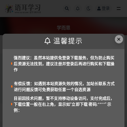
登录
全部
学而思
×
温馨提示
发布日期
强烈建议：虽然本站提供免登录下载服务，但为防止购买
后资源无法找到，建议注册并登录后再进行购买和下载操
中文
数学
作
学而思学习机（1~9年级）数学配套全套资料
含讲义
981
1
有偿反馈：如遇到本站资源失效的情况，加站长联系方式
进行问题反馈可免费获取任意一个自选资源
目前因技术问题，暂不支持移动设备访问，支付完成后，
下载位置一般在右上角，显示如“立即下载 密码:****” 示
例：
© 2022 语耳学习
京ICP备14037962号-2