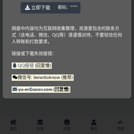
立即下载
密码：
****
网盘中内容均为互联网收集整理，资源里包含的联系方
式（含电话、微信、QQ等）请谨慎对待，不要轻信任何
人转账和打款要求。
链接或下载失效报错：
QQ报错
(回复慢)
微信号: benottoknow (推荐)
yu-er©uoov.com
(回复慢)
首页
分类
问答
我的
顶部