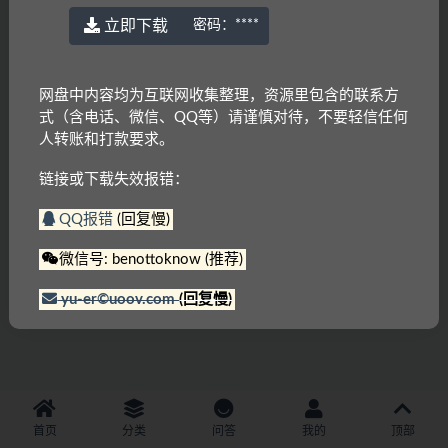
立即下载
密码：
****
网盘中内容均为互联网收集整理，资源里包含的联系方
式（含电话、微信、QQ等）请谨慎对待，不要轻信任何
人转账和打款要求。
链接或下载失效报错：
QQ报错
(回复慢)
微信号: benottoknow (推荐)
yu-er©uoov.com
(回复慢)
首页
分类
问答
我的
顶部