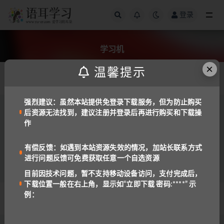
登录
全部
学习机
×
温馨提示
发布日期
强烈建议：虽然本站提供免登录下载服务，但为防止购买
后资源无法找到，建议注册并登录后再进行购买和下载操
中文
数学
作
学而思学习机（1~9年级）数学配套全套资料
含讲义
981
1
有偿反馈：如遇到本站资源失效的情况，加站长联系方式
进行问题反馈可免费获取任意一个自选资源
目前因技术问题，暂不支持移动设备访问，支付完成后，
下载位置一般在右上角，显示如“立即下载 密码:****” 示
例：
© 2022 语耳学习
京ICP备14037962号-2