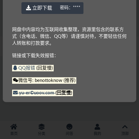
外研社《新课标英汉对照名著故事屋》1~9级
[MP3+PDF]
立即下载
密码：
****
1.6K
1
网盘中内容均为互联网收集整理，资源里包含的联系方
式（含电话、微信、QQ等）请谨慎对待，不要轻信任何
人转账和打款要求。
© 2022 语耳学习
京ICP备14037962号-2
链接或下载失效报错：
QQ报错
(回复慢)
微信号: benottoknow (推荐)
yu-er©uoov.com
(回复慢)
首页
分类
问答
我的
顶部