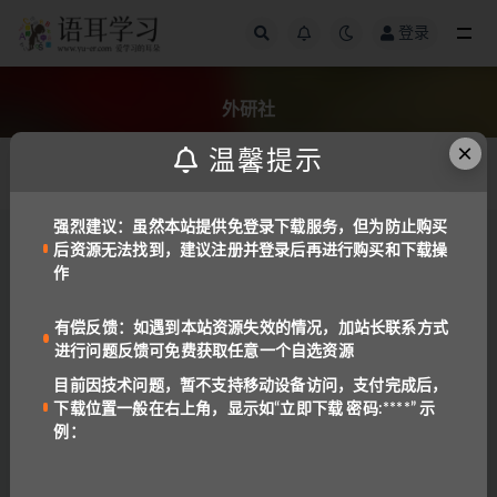
登录
全部
外研社
×
温馨提示
发布日期
强烈建议：虽然本站提供免登录下载服务，但为防止购买
后资源无法找到，建议注册并登录后再进行购买和下载操
中文
儿童读物
作
《萤火虫世界经典童话》双语绘本系列25本
(PDF+音频)
941
免费
有偿反馈：如遇到本站资源失效的情况，加站长联系方式
进行问题反馈可免费获取任意一个自选资源
西班牙语
目前因技术问题，暂不支持移动设备访问，支付完成后，
外研社出版《新编西班牙语阅读课本》(PDF)
下载位置一般在右上角，显示如“立即下载 密码:****” 示
高清下载
例：
1.4K
1
儿童读物
备课资料