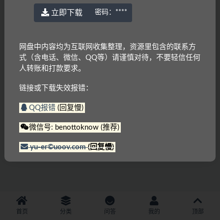
立即下载
密码：
****
网盘中内容均为互联网收集整理，资源里包含的联系方
式（含电话、微信、QQ等）请谨慎对待，不要轻信任何
人转账和打款要求。
链接或下载失效报错：
QQ报错
(回复慢)
微信号: benottoknow (推荐)
yu-er©uoov.com
(回复慢)
首页
分类
问答
我的
顶部