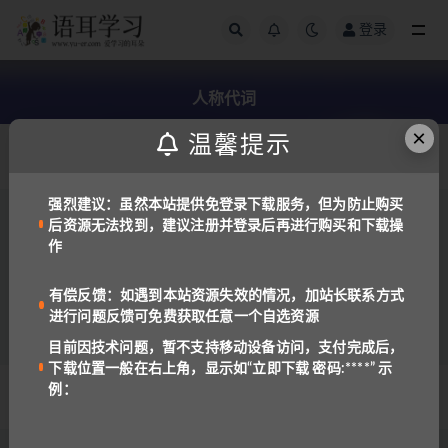
登录
全部
人称代词
×
温馨提示
发布日期
强烈建议：虽然本站提供免登录下载服务，但为防止购买
后资源无法找到，建议注册并登录后再进行购买和下载操
俄罗斯语
免费资源
作
最全俄语变格表、元音弱化表
2.3K
有偿反馈：如遇到本站资源失效的情况，加站长联系方式
进行问题反馈可免费获取任意一个自选资源
目前因技术问题，暂不支持移动设备访问，支付完成后，
下载位置一般在右上角，显示如“立即下载 密码:****” 示
例：
© 2022 语耳学习
京ICP备14037962号-2