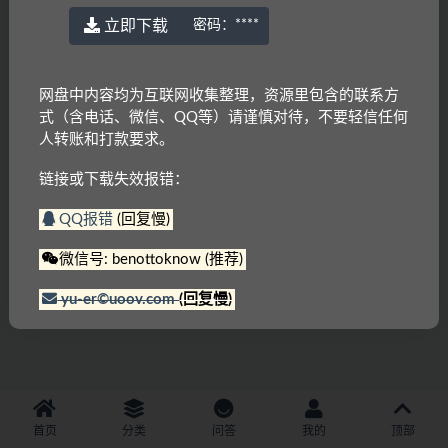
立即下载
密码：
****
网盘中内容均为互联网收集整理，资源里包含的联系方
式（含电话、微信、QQ等）请谨慎对待，不要轻信任何
人转账和打款要求。
链接或下载失效报错：
QQ报错
(回复慢)
微信号: benottoknow (推荐)
yu-er©uoov.com
(回复慢)
首页
分类
问答
我的
顶部