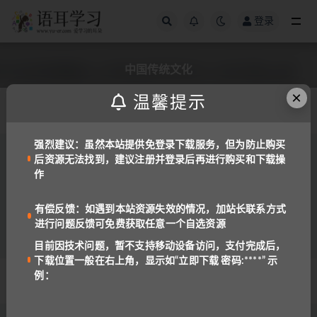
登录
全部
中国传统文化
×
温馨提示
发布日期
强烈建议：虽然本站提供免登录下载服务，但为防止购买
后资源无法找到，建议注册并登录后再进行购买和下载操
备课资料
英语
作
快捷英语系列·《中国传统文化阅读与写作》
《英语时文·阅读理解》含初高中 更新中
773
3
有偿反馈：如遇到本站资源失效的情况，加站长联系方式
进行问题反馈可免费获取任意一个自选资源
目前因技术问题，暂不支持移动设备访问，支付完成后，
下载位置一般在右上角，显示如“立即下载 密码:****” 示
例：
© 2022 语耳学习
京ICP备14037962号-2