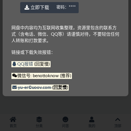
立即下载
密码：
****
网盘中内容均为互联网收集整理，资源里包含的联系方
式（含电话、微信、QQ等）请谨慎对待，不要轻信任何
人转账和打款要求。
链接或下载失效报错：
QQ报错
(回复慢)
微信号: benottoknow (推荐)
yu-er©uoov.com
(回复慢)
首页
分类
问答
我的
顶部