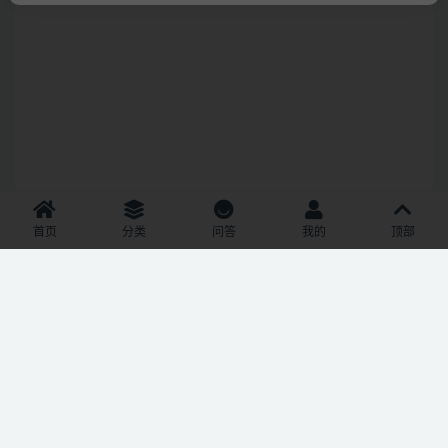
首页
分类
问答
我的
顶部
© 2022 语耳学习
京ICP备14037962号-2