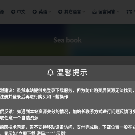
源
中文
英语
其它语言
留言问答
Sea book
温馨提示
费资源
烈建议：虽然本站提供免登录下载服务，但为防止购买后资源无法找到
注册并登录后再进行购买和下载操作
ok/Bee book/Sea
book/Rainforest book 4册
偿反馈：如遇到本站资源失效的情况，加站长联系方式进行问题反馈可
取任意一个自选资源
免费
前因技术问题，暂不支持移动设备访问，支付完成后，下载位置一般在
，显示如“立即下载 密码:****” 示例：