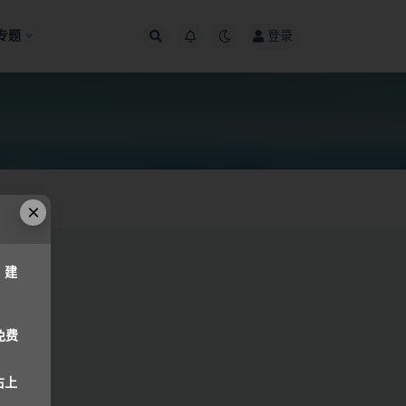
专题
登录
×
，建
免费
右上