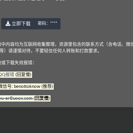
立即下载
密码：
****
© 2022 语耳学习
京ICP备14037962号-2
盘中内容均为互联网收集整理，资源里包含的联系方式（含电话、微
Q等）请谨慎对待，不要轻信任何人转账和打款要求。
接或下载失效报错：
QQ报错
(回复慢)
微信号: benottoknow (推荐)
yu-er©uoov.com
(回复慢)