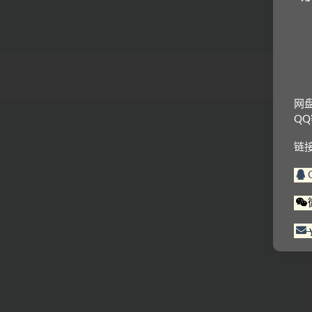
网
Q
链