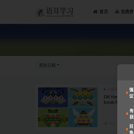
首页
免费资
全部
更新日期
儿童读物
免
强
议
DK the Bat bo
有
获
920
目
角