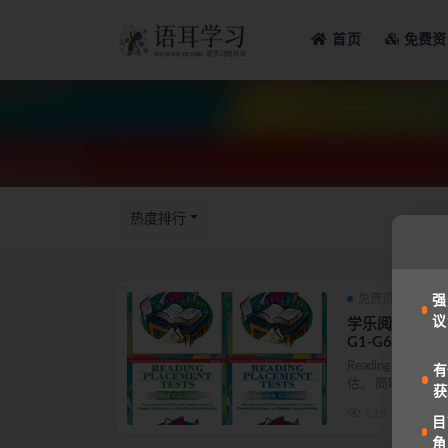
首页
免费资
全部
热度排行
免费资源
备
强
议
学乐阅读能力评估 Re
G1-G6
Reading Plac
有
估。 简明易用的评估
获
1.1K
目
角