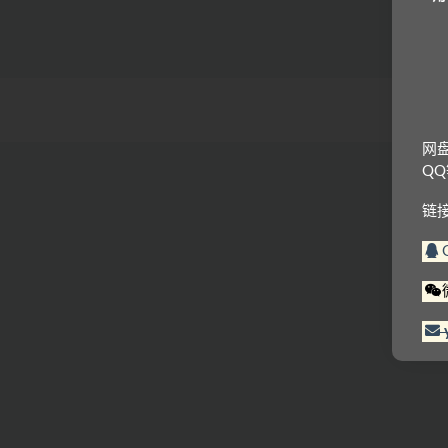
网
Q
链