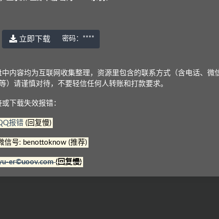
立即下载
密码：
****
© 2022 语耳学习
京ICP备14037962号-2
盘中内容均为互联网收集整理，资源里包含的联系方式（含电话、微
Q等）请谨慎对待，不要轻信任何人转账和打款要求。
接或下载失效报错：
QQ报错
(回复慢)
微信号: benottoknow (推荐)
yu-er©uoov.com
(回复慢)