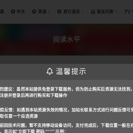
源
中文
英语
其它语言
留言问答
阅读水平
温馨提示
考工具
烈建议：虽然本站提供免登录下载服务，但为防止购买后资源无法找到
注册并登录后再进行购买和下载操作
ading Placement Tests
ement Tests 用于学年开始时阅读水平评
偿反馈：如遇到本站资源失效的情况，加站长联系方式进行问题反馈可
...
取任意一个自选资源
免费
前因技术问题，暂不支持移动设备访问，支付完成后，下载位置一般在
，显示如“立即下载 密码:****” 示例：