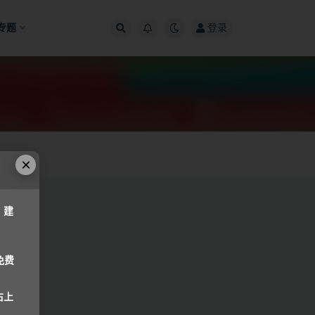
专题
登录
×
，建
免费
右上